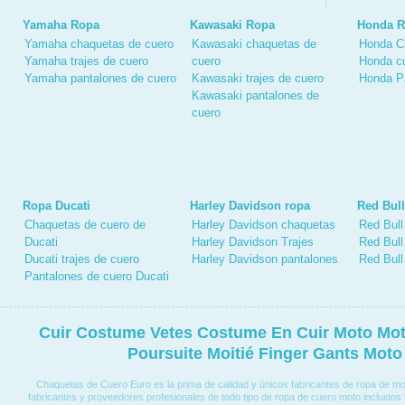
Yamaha Ropa
Kawasaki Ropa
Honda 
Yamaha chaquetas de cuero
Kawasaki chaquetas de
Honda C
Yamaha trajes de cuero
cuero
Honda cu
Yamaha pantalones de cuero
Kawasaki trajes de cuero
Honda P
Kawasaki pantalones de
cuero
Ropa Ducati
Harley Davidson ropa
Red Bul
Chaquetas de cuero de
Harley Davidson chaquetas
Red Bull
Ducati
Harley Davidson Trajes
Red Bull
Ducati trajes de cuero
Harley Davidson pantalones
Red Bull
Pantalones de cuero Ducati
Cuir Costume Vetes Costume En Cuir Moto Mot
Poursuite Moitié Finger Gants Moto
Chaquetas de Cuero Euro es la prima de calidad y únicos fabricantes de ropa de m
fabricantes y proveedores profesionales de todo tipo de ropa de cuero moto incluidos 